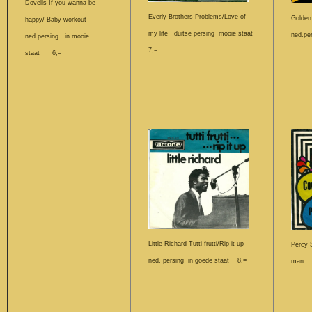
Dovells-If you wanna be
Everly Brothers-Problems/Love of
Golden
happy/ Baby workout
my life duitse persing mooie staat
ned.pe
ned.persing in mooie
7,=
staat 6,=
Little Richard-Tutti frutti/Rip it up
Percy 
ned. persing in goede staat 8,=
man du