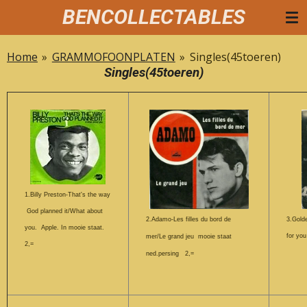
BENCOLLECTABLES
Ga
direct
naar
Home
»
GRAMMOFOONPLATEN
»
Singles(45toeren)
de
Singles(45toeren)
hoofdinhoud
1.Billy Preston-That's the way
God planned it/What about
2.Adamo-Les filles du bord de
3.Golde
you. Apple. In mooie staat.
for yo
mer/Le grand jeu mooie staat
2,=
ned.persing 2,=