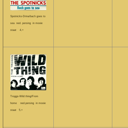
Spotnicks-Drina/bach goes to
sea ned. persing in mooie
staat 4,=
Troggs-Wild thing/From
home ned.persing in mooie
staat 5,=